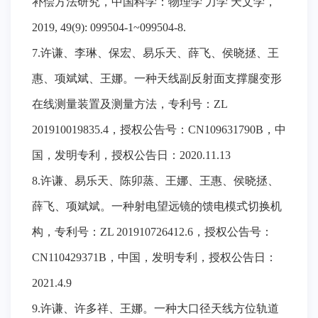
补偿方法研究，中国科学：物理学 力学 天文学，
2019, 49(9): 099504-1~099504-8.
7.许谦、李琳、保宏、易乐天、薛飞、侯晓拯、王
惠、项斌斌、王娜。一种天线副反射面支撑腿变形
在线测量装置及测量方法，专利号：ZL
201910019835.4，授权公告号：CN109631790B，中
国，发明专利，授权公告日：2020.11.13
8.许谦、易乐天、陈卯蒸、王娜、王惠、侯晓拯、
薛飞、项斌斌。一种射电望远镜的馈电模式切换机
构，专利号：ZL 201910726412.6，授权公告号：
CN110429371B，中国，发明专利，授权公告日：
2021.4.9
9.许谦、许多祥、王娜。一种大口径天线方位轨道