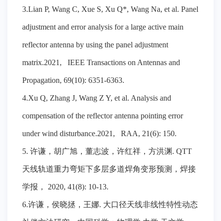
3.Lian P, Wang C, Xue S, Xu Q*, Wang Na, et al. Panel
adjustment and error analysis for a large active main
reflector antenna by using the panel adjustment
matrix.2021, IEEE Transactions on Antennas and
Propagation, 69(10): 6351-6363.
4.Xu Q, Zhang J, Wang Z Y, et al. Analysis and
compensation of the reflector antenna pointing error
under wind disturbance.2021, RAA, 21(6): 150.
5. 许谦，胡广旭，董志波，许红祥，方洪渊. QTT
天线轨道重力弯矩下多层多道焊角变形预测，焊接
学报， 2020, 41(8): 10-13.
6.许谦，侯晓拯，王娜. 大口径天线非线性特性动态