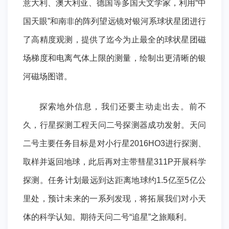
意大利、澳大利亚、德国等多国天文学家，利用“中
国天眼”和南非的阵列望远镜对银河系球状星团进行
了高精度观测，提供了迄今为止最全的球状星团磁
场梯度和电离气体上限的测量，绘制出更清晰的银
河磁场图谱。
探索地外信息，我们还要主动走出去。前不
久，行星探测工程天问二号探测器成功发射。天问
二号主要任务目标是对小行星2016HO3进行探测、
取样并返回地球，此后再对主带彗星311P开展科学
探测。任务计划最远到达距离地球约1.5亿至5亿公
里处，预计未来的一系列发现，将拓展我们对小天
体的科学认知。期待天问二号“追星”之旅顺利。