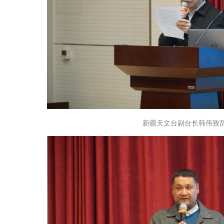
新疆天文台副台长韩伟致