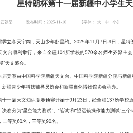
星特朗杯第十一届新疆中小学生天
：云朝昂
发布时间：2025-11-10
【字体：
大
中
小
】
雪霁立冬天宇阔，天山少年赴星约。2025年11月7日-9日，
天文台顺利举行，来自全疆104所学校的570余名师生齐聚主
浪漫”天文盛会。
本届竞赛由中国科学院新疆天文台、中国科学院新疆分院与新疆
、新疆青少年科技辅导员协会和新疆自然博物馆协会承办。
第十一届天文知识竞赛预赛开始于9月23日，经全疆137所学校
。决赛分为“星空能力测试”、“笔试”和“望远镜操作能力测试”
，二等奖60名，三等奖90名。