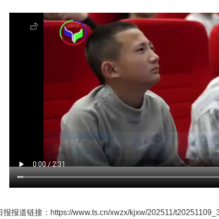
报道链接：https://www.ts.cn/xwzx/kjxw/202511/t20251109_3