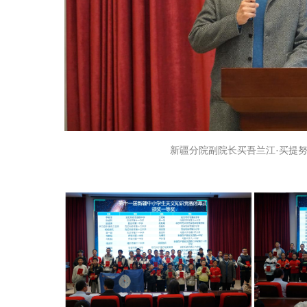
新疆分院副院长买吾兰江·买提