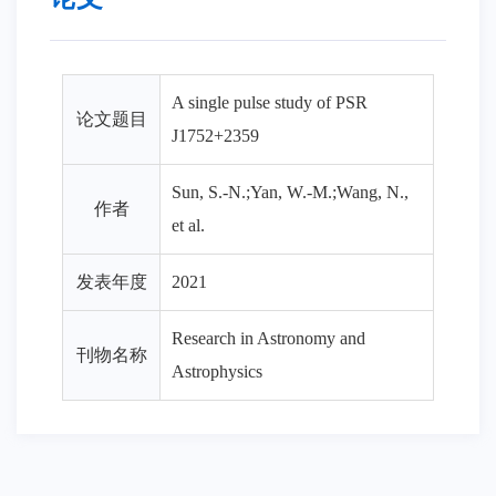
A single pulse study of PSR
论文题目
J1752+2359
Sun, S.-N.;Yan, W.-M.;Wang, N.,
作者
et al.
发表年度
2021
Research in Astronomy and
刊物名称
Astrophysics