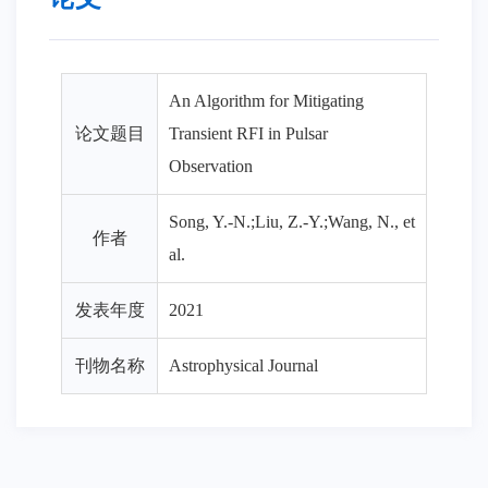
An Algorithm for Mitigating
论文题目
Transient RFI in Pulsar
Observation
Song, Y.-N.;Liu, Z.-Y.;Wang, N., et
作者
al.
发表年度
2021
刊物名称
Astrophysical Journal