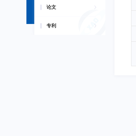
论文
专利