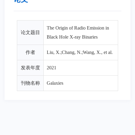
The Origin of Radio Emission in
论文题目
Black Hole X-ray Binaries
作者
Liu, X.;Chang, N.;Wang, X., et al.
发表年度
2021
刊物名称
Galaxies