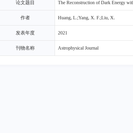
论文题目
The Reconstruction of Dark Energy wit
作者
Huang, L.;Yang, X. F.;Liu, X.
发表年度
2021
刊物名称
Astrophysical Journal