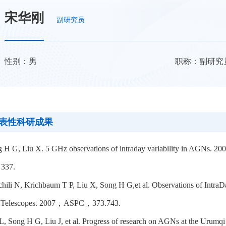
宋华刚
副研究员
性别：男
职称：副研究
表性科研成果
 H G, Liu X. 5 GHz observations of intraday variability in AGNs. 20
 337.
hili N, Krichbaum T P, Liu X, Song H G,et al. Observations of IntraD
 Telescopes. 2007，ASPC，373.743.
L, Song H G, Liu J, et al. Progress of research on AGNs at the Urumq