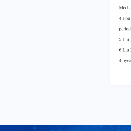
Mecha
4.Lou 
period
5.Liu 
6.Liu
4.5yea