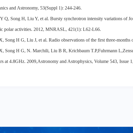
nics and Astronomy, 53(Suppl 1): 244-246.
Y Q, Song H, Liu Y, et al. Bursty synchrotron intensity variations of Jo
ic polar activities. 2012, MNRASL, 421(1): L62-L66.
X, Song H G, Liu J, et al. Radio observations of the first three-mont
 X, Song H G, N. Marchili, Liu B R, Krichbaum T.P,Fuhrmann L,Zensu
rs at 4.8GHz. 2009,Astronomy and Astrophysics, Volume 543, Issue 1