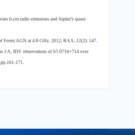
vian 6-cm radio emissions and Jupiter's quasi-
hs of Fermi AGN at 4.8 GHz. 2012, RAA, 12(2): 147.
s J A, IDV observations of S5 0716+714 over
,pp.161-171.