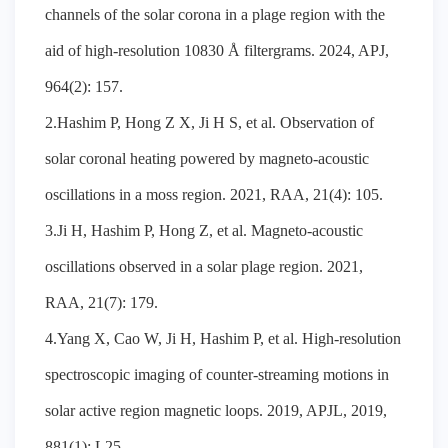
channels of the solar corona in a plage region with the
aid of high-resolution 10830 Å filtergrams. 2024, APJ,
964(2): 157.
2.Hashim P, Hong Z X, Ji H S, et al. Observation of
solar coronal heating powered by magneto-acoustic
oscillations in a moss region. 2021, RAA, 21(4): 105.
3.Ji H, Hashim P, Hong Z, et al. Magneto-acoustic
oscillations observed in a solar plage region. 2021,
RAA, 21(7): 179.
4.Yang X, Cao W, Ji H, Hashim P, et al. High-resolution
spectroscopic imaging of counter-streaming motions in
solar active region magnetic loops. 2019, APJL, 2019,
881(1): L25.