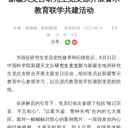
教育联学共建活动
作者：翟楠楠、欧阳晓丽
发布时间：2025-08-22
【字
体：
大
中
小
】
分享：
为强化研究生党员党性修养和纪律意识，8月21日，
中国科学院新疆天文台
研究生党支部
与新疆生地所研究
生党总支联合开展主题党日活动，组织党员赴新疆警示
教育中心参观学习，以沉浸式教育筑牢拒腐防变思想防
线。
在讲解员的引导下，党员们依次参观了包括“铭记宗
旨、不忘初心”、“以案为鉴、警钟长鸣”在内的七大展
区。面对一幅幅触目惊心的案例图片、一段段发自内心
的忏悔视频，大家不时驻足，陷入沉思。在情景体验