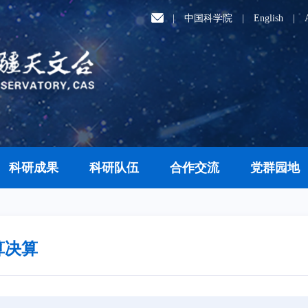
|
中国科学院
|
English
|
科研成果
科研队伍
合作交流
党群园地
算决算